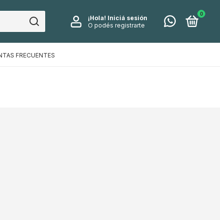
0
¡Hola!
Iniciá sesión
O podés registrarte
NTAS FRECUENTES