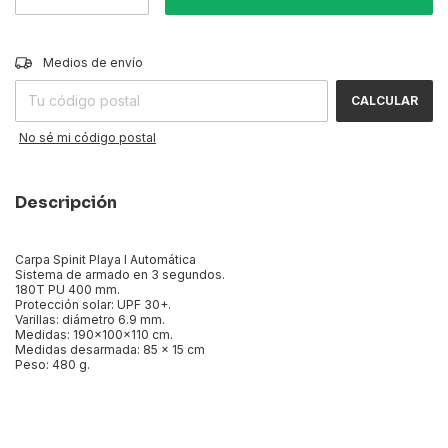
CAMBIAR CP
Entregas para el CP:
Medios de envío
CALCULAR
No sé mi código postal
Descripción
Carpa Spinit Playa I Automática
Sistema de armado en 3 segundos.
180T PU 400 mm.
Protección solar: UPF 30+.
Varillas: diámetro 6.9 mm.
Medidas: 190x100x110 cm.
Medidas desarmada: 85 x 15 cm
Peso: 480 g.