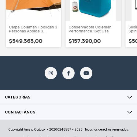
Carpa Coleman Hooligan 3
Conservadora Coleman
Sill
Personas Abside 3
Performance 16qt Usa
Spin
Estaciones
Cam
$549.363,00
$157.390,00
$5
CATEGORÍAS
CONTACTÁNOS
Copyright Amato Outdoor - 20200246587 - 2026. Todos los derechos reservados.