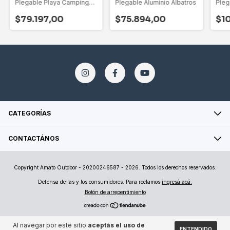
Plegable Playa Camping
Plegable Aluminio Albatros
Pleg
Mochila Funda
Refo
$79.197,00
$75.894,00
$10
CATEGORÍAS
CONTACTÁNOS
Copyright Amato Outdoor - 20200246587 - 2026. Todos los derechos reservados.
Defensa de las y los consumidores. Para reclamos
ingresá acá.
Botón de arrepentimiento
Al navegar por este sitio
aceptás el uso de
ENTENDIDO