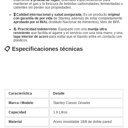
totalmente
a prueba de fugas
, diseñado específicamente para
mantener el gas y la frescura de bebidas carbonatadas, fermentadas o
calientes sin perder sus propiedades.
🎖️ Calidad internacional y salud asegurada:
Es un producto
original
con garantía de por vida
de Stanley, además de estar completamente
aprobado por el INAL
(Instituto Nacional de Alimentos), libre de BPA.
💪 Practicidad todoterreno:
Equipado con una
manija ultra
resistente
que facilita el agarre y el servicio con una sola mano, y una
tapa interior de acero
para evitar que el líquido entre en contacto con
plásticos.
📋 Especificaciones técnicas
Característica
Detalle
Marca / Modelo
Stanley Classic Growler
Capacidad
1.9 Litros
Material
Acero inoxidable 18/8 de doble pared